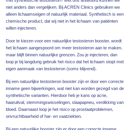
met synthetische testosteron? Met ons antwoord kunnen we
niet anders dan vergelijken. Bij ACREN Clinics gebruiken we
alleen lichaamseigen of natuurlijk materiaal. Synthetisch is een
chemische product, dat wij niet in het lichaam van patiënten
willen injecteren.
Door te kiezen voor een natuurlijke testosteron booster, wordt
het lichaam aangespoord om meer testosteron aan te maken,
maar blijft binnen natuurlijke grenzen. Zou je injecteren, dan
loop je bij langdurig gebruik het risico dat het lichaam stopt met
eigen aanmaak van testosteron (soms blijvend).
Bij een natuurlijke testosteron booster zijn er door een correcte
inname geen bijwerkingen, wat niet kan worden gezegd van de
synthetische varianten. Hierdoor heb je kans op acne,
haaruitval, stemmingswisselingen, slaapapneu, verdikking van
bloed. Daarnaast loop je het risico op prostaatproblemen,
onvruchtbaarheid of har- en vaatziekten.
Bij een natuurlijke booster zijn er door een correcte inname