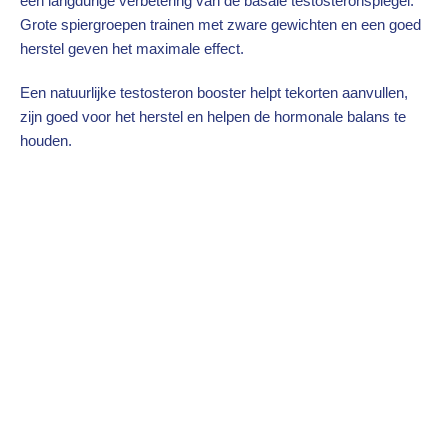
een langdurige verbetering van de basale testosteronspiegel.
Grote spiergroepen trainen met zware gewichten en een goed
herstel geven het maximale effect.
Een natuurlijke testosteron booster helpt tekorten aanvullen,
zijn goed voor het herstel en helpen de hormonale balans te
houden.
Privéklinieken
De natuurlijke testosteron booster draagt bij aan anti-aging. De
behandelingen krijg je in een van onze gespecialiseerde
privéklinieken in de regio Antwerpen. Door onze manier van
plannen voorkomen we lange wachttijden.
Locaties
De privéklinieken liggen buiten het centrum van Antwerpen. Dit
voorkomt dat je last hebt van stoplichten en files in de stad.