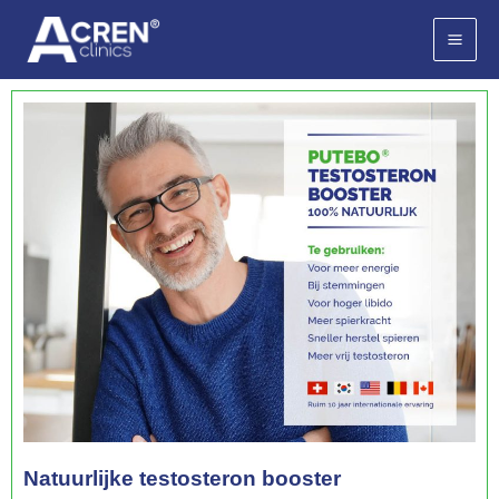
Ga
naar
de
inhoud
Natuurlijke testosteron booster